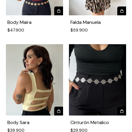
Body Maira
Falda Manuela
$47.900
$59.900
Body Sara
Cinturón Metalico
$39.900
$29.900