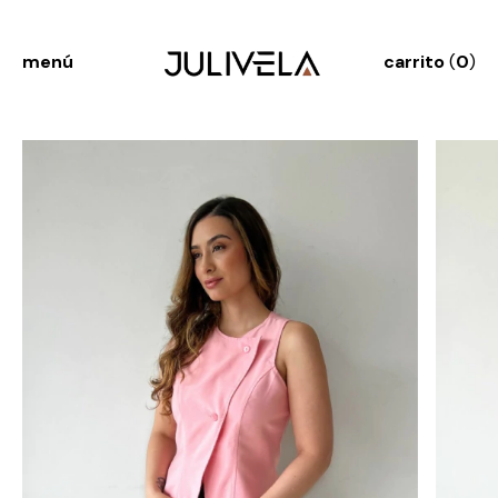
menú
carrito
(
0
)