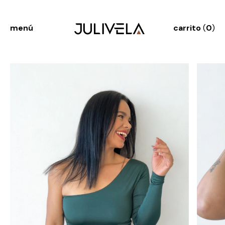
menú
carrito
(
0
)