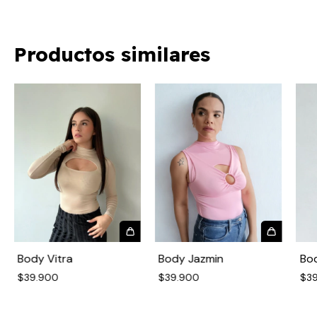
Productos similares
Body Vitra
Body Jazmin
Bo
$39.900
$39.900
$3