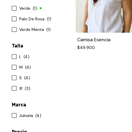
Verde
(1)
Palo De Rosa
(1)
Verde Menta
(1)
Camisa Esencia
Talla
$49.900
L
(4)
M
(4)
S
(4)
Xl
(3)
Marca
Julivela
(4)
Precio