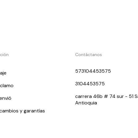
ción
Contáctanos
573104453575
laje
3104453575
eclamo
carrera 46b # 74 sur - 51 
 envió
Antioquia
 cambios y garantías